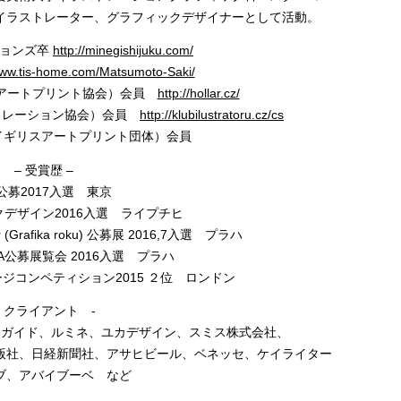
イラストレーター、グラフィックデザイナーとして活動。
ションズ卒
http://minegishijuku.com/
www.tis-home.com/Matsumoto-Saki/
キアアートプリント協会）会員
http://hollar.cz/
のイラストレーション協会）会員
http://klubilustratoru.cz/cs
rint（イギリスアートプリント団体）会員
– 受賞歴 –
S公募2017入選 東京
k ブックデザイン2016入選 ライプチヒ
 year (Grafika roku) 公募展 2016,7入選 プラハ
A公募展覧会 2016入選 プラハ
ジコンペティション2015 ２位 ロンドン
– クライアント -
募ガイド、ルミネ、ユカデザイン、スミス株式会社、
版社、日経新聞社、アサヒビール、ベネッセ、ケイライター
ブ、アバイブーベ など