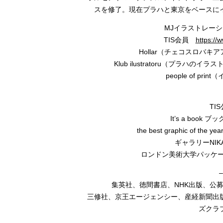
スを修了。現在プラハと東京をベースに
MJイラストレー
TIS会員
https://
Hollar（チェコスロバ
Klub ilustratoru（プラハ
people of p
TI
It’s a boo
the best graphic of the
ギャラリーNIK
ロンドン美術大学パッケー
集英社、徳間書店、NHK出版、公
三修社、京王エージェンシー、産経新聞出
ズクラ