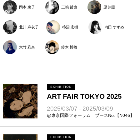
岡本 東子
三嶋 哲也
原 崇浩
北川 麻衣子
柿沼 宏樹
内田 すずめ
大竹 彩奈
鈴木 博雄
EXHIBITION
ART FAIR TOKYO 2025
2025/03/07 - 2025/03/09
@東京国際フォーラム ブースNo.【N046】
EXHIBITION