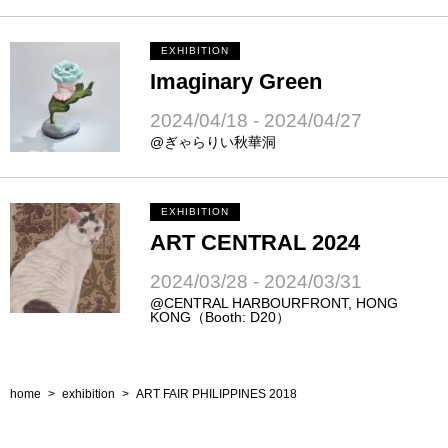
EXHIBITION
Imaginary Green
2024/04/18 - 2024/04/27
@ぎゃらりい秋華洞
EXHIBITION
ART CENTRAL 2024
2024/03/28 - 2024/03/31
@CENTRAL HARBOURFRONT, HONG
KONG（Booth: D20）
home
>
exhibition
>
ART FAIR PHILIPPINES 2018