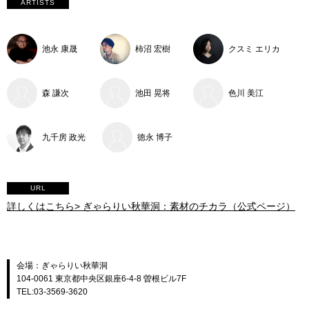
ARTISTS
池永 康晟
柿沼 宏樹
クスミ エリカ
森 謙次
池田 晃将
色川 美江
九千房 政光
徳永 博子
URL
詳しくはこちら> ぎゃらりい秋華洞：素材のチカラ（公式ページ）
会場：ぎゃらりい秋華洞
104-0061 東京都中央区銀座6-4-8 曽根ビル7F
TEL:03-3569-3620