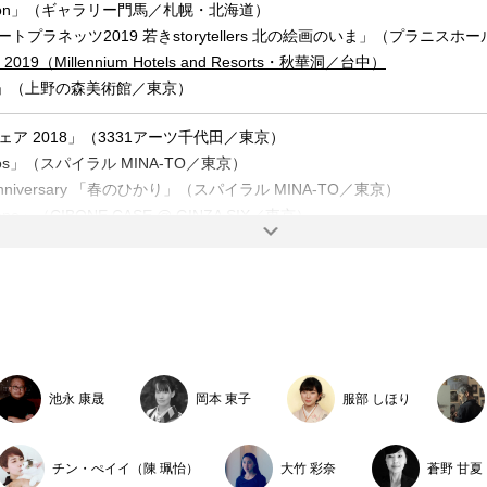
edron」（ギャラリー門馬／札幌・北海道）
トプラネッツ2019 若きstorytellers 北の絵画のいま」（プラニス
 2019（Millennium Hotels and Resorts・秋華洞／台中）
19」（上野の森美術館／東京）
ェア 2018」（3331アーツ千代田／東京）
Chaos」（スパイラル MINA-TO／東京）
d Anniversary 「春のひかり」（スパイラル MINA-TO／東京）
cape」（CIBONE CASE @ GINZA SIX／東京）
 WALL クスミエリカ展」（FAbULOUS／北海道）
ー」（ギャラリー門馬／北海道）
 SAPPORO 2017」（ギャラリー門馬／クロスホテル札幌・北海道）
エモーション―活性の都市―」（札幌芸術の森美術館／北海道）
 SAPPORO 2016」（ギャラリー門馬／クロスホテル札幌・北海道）
池永 康晟
岡本 東子
服部 しほり
ェア+プリュスーウルトラ2016」（スパイラル／東京）
WALL featuring クスミエリカ」（FAbULOUS／北海道）
チン・ぺイイ（陳 珮怡）
大竹 彩奈
蒼野 甘夏