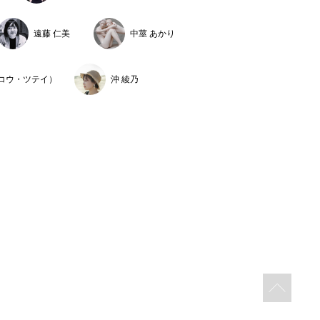
遠藤 仁美
中莖 あかり
北海道文化財団アートスペース／北海道）
（コウ・ツテイ）
沖 綾乃