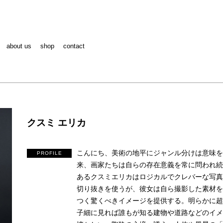
about us
shop
contact
クスミ エリカ
こんにち、美術の地平にジャンル分けは意味を
PROFILE
来、画家たちは自らの存在意義を常に問われ続
あるクスミエリカはロジカルでクレバーな写真
切り抜きを使うが、彼女は自ら撮影した素材を
つく驚くべきイメージを提供する。明らかに超
子細に見れば誰もが知る建物や道路などのイメ