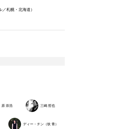
ホール／札幌・北海道）
原 崇浩
三嶋 哲也
ディー・チン（狄 青）