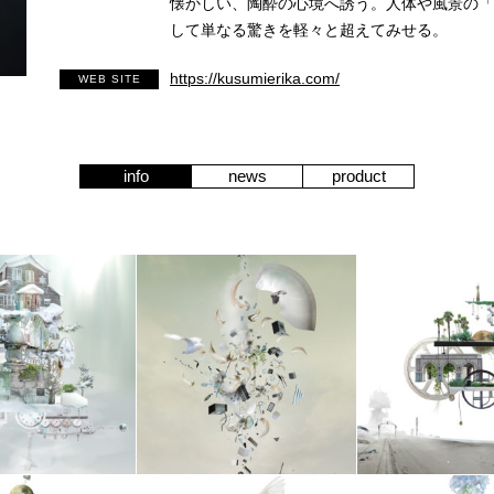
懐かしい、陶酔の心境へ誘う。人体や風景の「
して単なる驚きを軽々と超えてみせる。
https://kusumierika.com/
WEB SITE
info
news
product