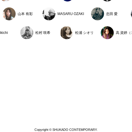
KIITOS（キートスヘアデザイン／北海道）
山本 有彩
MASARU OZAKI
忠田 愛
ートスペース企画展Vol.19 クスミエリカ展「ambivalence」（
美 二人展「Parallel」（space SYMBIOSIS／北海道）
ikichi
松村 咲希
松浦 シオリ
高 資婷
on cojica／北海道）
Copyright © SHUKADO CONTEMPORARY.