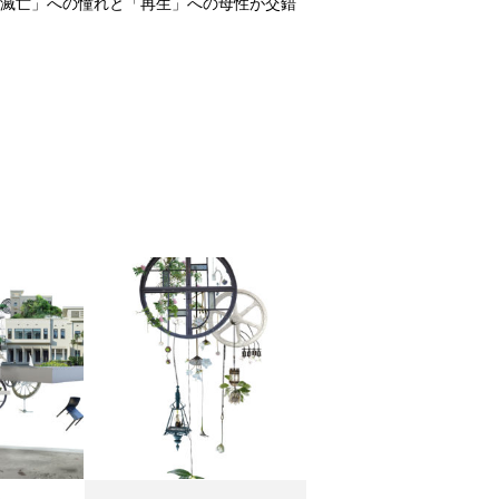
滅亡」への憧れと「再生」への母性が交錯