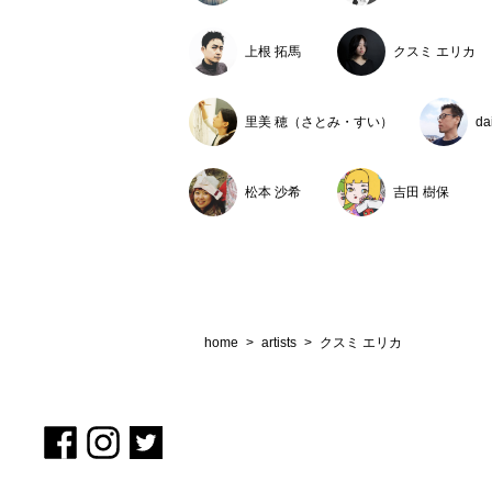
「Planter」
上根 拓馬
クスミ エリカ
2014
北海道文化財団ア
クスミエリカ・白山郁
里美 穂（さとみ・すい）
da
2012
「白の虚像」（sal
松本 沙希
吉田 樹保
home
>
artists
>
クスミ エリカ