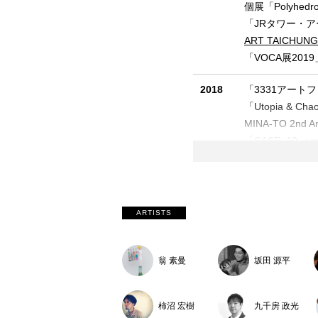
個展「Polyh
「JRタワー・アー
ART TAICHUNG
「VOCA展20
2018
「3331アートフ
「Utopia & 
MINA-TO 2n
「CASE: 10 -s
2017
「FAbULOUS
「変転のコリド
「ART FAIR
ARTISTS
2016
「モーション／
「ART FAIR
翁 素曼
坂田 源平
「ジ・アートフ
2015
「FAbULOUS 
柿沼 宏樹
九千房 政光