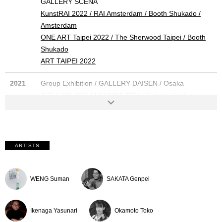
GALLERY SCENA
KunstRAI 2022 / RAI Amsterdam / Booth Shukado /
Amsterdam
ONE ART Taipei 2022 / The Sherwood Taipei / Booth
Shukado
ART TAIPEI 2022
2021
Group Exhibition / GALLERY DAISEN / Osaka
ART FAIR ASIA FUKUOKA 2021 / Hakata Hankyu
Department Store / Booth Shukado
2020
Group Exhibition / Weekend Exhivition-vol.2- / Gallery
Shukado / Tokyo
ARTISTS
Group Exhibition / Jump into future vol.1 / online
exhibition by Galley Shukado
WENG Suman
SAKATA Genpei
2019
[ Art Olympia2019] Exhibition / Tokyo Metropolitan Art
Museum / Tokyo
Ikenaga Yasunari
Okamoto Toko
第3回 アートオリンピア2019 佳作