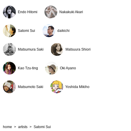
芸大・茨大・筑波大卒業修了制作選抜展／東海ステーシ
Endo Hitomi
Nakakuki Akari
ョンギャラリー（茨城）
Satomi Sui
daikichi
Matsumura Saki
Matsuura Shiori
Kao Tzu-ting
Oki Ayano
Matsumoto Saki
Yoshida Mikiho
home
>
artists
>
Satomi Sui