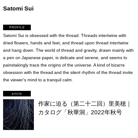
Satomi Sui
PROFILE
Satomi Sui is obsessed with the thread. Threads intertwine with
dried flowers, hands and feet, and thread upon thread intertwine
and hang down. The world of thread and gravity, drawn mainly with
a pen on Japanese paper, is delicate and serene, and seems to
painstakingly trace the origins of the universe. A kind of bizarre
obsession with the thread and the silent rhythm of the thread invite
the viewer's mind to a tranquil calm.
article
作家に迫る（第二十二回）里美穂｜
カタログ「秋華洞」2022年秋号