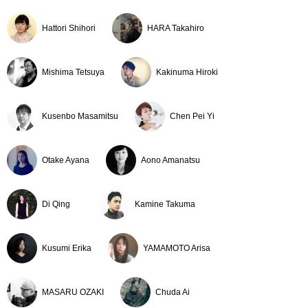
2018
東京藝術大学 油画研究生報告展示-／東京藝術大学 立体
Hattori Shihori
HARA Takahiro
工房･YUGA Gallery（東京）
個展／JINEN GALLERY（東京）
三人展「流浪/痕跡/光景」／ Gallery Valeur（愛知）
Mishima Tetsuya
Kakinuma Hiroki
2017
第65 回 東京藝術大学 卒業・修了作品展／東京藝術大学
構内（東京）
Kusenbo Masamitsu
Chen Pei Yi
第2回 アートオリンピア2017 学生部門 第6位 上位入賞
／学生部門 審査員特別賞 ブレット･リットマン
Otake Ayana
Aono Amanatsu
修了制作「静かな叫びを紡ぐ」／帝京大学博物館
アートオリンピア受賞作品「習作ー縁々繋ぐ」／FAN美
術館
Di Qing
Kamine Takuma
台東区環境ふれあい館ひまわり作品展示／台東区環境ふ
れあい館ひまわり（東京）
Kusumi Erika
YAMAMOTO Arisa
2016
藝大×EXPO展／Gallery・MARUHI (東京)
2015
第63回 東京藝術大学 卒業・修了作品展」／東京都美術
MASARU OZAKI
Chuda Ai
館（東京）