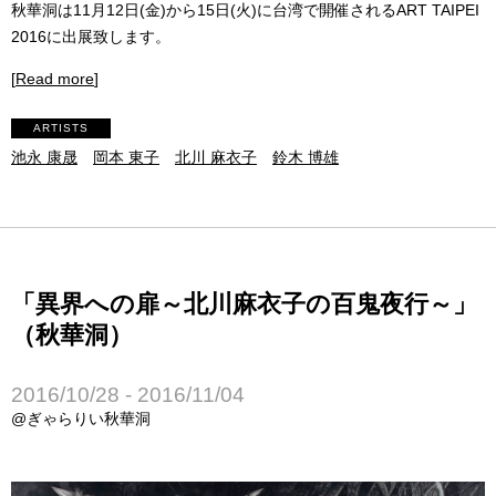
秋華洞は11月12日(金)から15日(火)に台湾で開催されるART TAIPEI
2016に出展致します。
[
Read more
]
ARTISTS
池永 康晟
岡本 東子
北川 麻衣子
鈴木 博雄
「異界への扉～北川麻衣子の百鬼夜行～」
（秋華洞）
2016/10/28 - 2016/11/04
@ぎゃらりい秋華洞