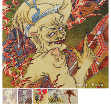
服部 しほり “此岸” 2017