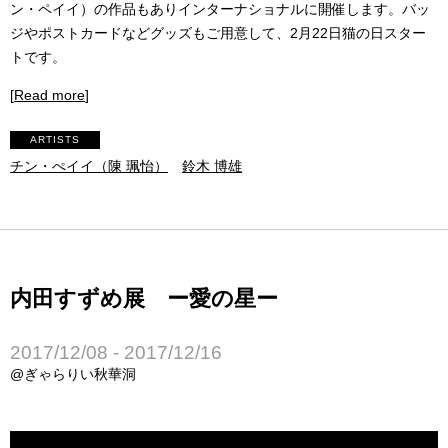
ン・ペイイ）の作品もありインターナショナルに開催します。バッ
ジやポストカードなどグッズもご用意して、2月22日猫の日スター
トです。
[
Read more
]
ARTISTS
チン・ぺイイ（陳 珮怡）
鈴木 博雄
内田すずめ展 ー愛の星ー
2017/12/08 - 2017/12/16
@ぎゃらりい秋華洞