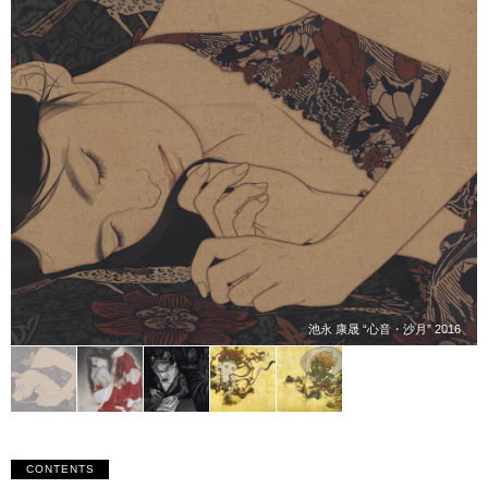
池永 康晟 “心音・沙月” 2016
CONTENTS