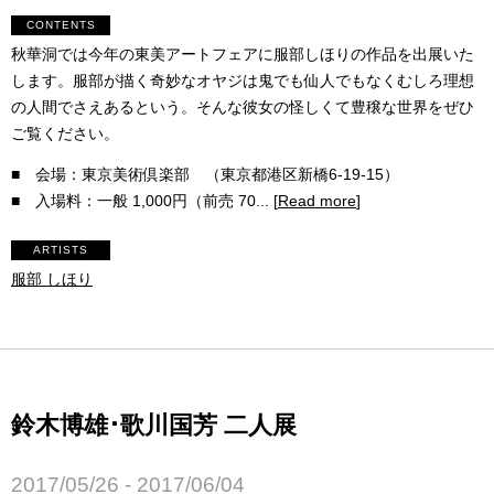
CONTENTS
秋華洞では今年の東美アートフェアに服部しほりの作品を出展いた
します。服部が描く奇妙なオヤジは鬼でも仙人でもなくむしろ理想
の人間でさえあるという。そんな彼女の怪しくて豊穣な世界をぜひ
ご覧ください。
■ 会場：東京美術倶楽部 （東京都港区新橋6-19-15）
■ 入場料：一般 1,000円（前売 70... [
Read more
]
ARTISTS
服部 しほり
鈴木博雄･歌川国芳 二人展
2017/05/26 - 2017/06/04