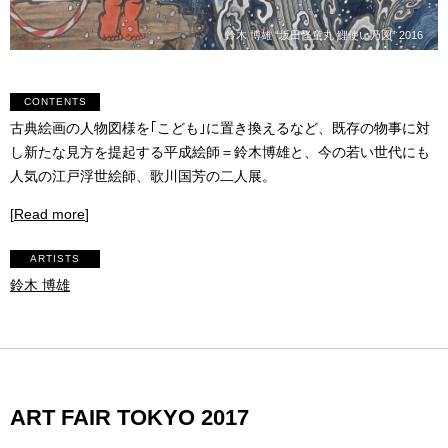
鈴木 博雄 “坂田怪童丸 鯉使い乃図” 2016
CONTENTS
古典絵画の人物図様を｢こども｣に置き換えるなど、既存の物事に対
し新たな見方を提起する平成絵師＝鈴木博雄と、今の若い世代にも
人気の江戸浮世絵師、歌川国芳の二人展。
[
Read more
]
ARTISTS
鈴木 博雄
ART FAIR TOKYO 2017