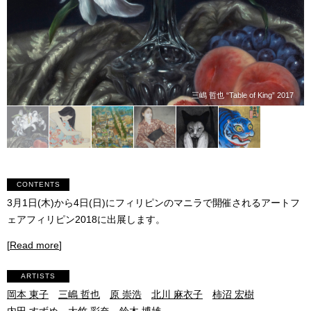
三嶋 哲也 “Table of King” 2017
CONTENTS
3月1日(木)から4日(日)にフィリピンのマニラで開催されるアートフ
ェアフィリピン2018に出展します。
[
Read more
]
ARTISTS
岡本 東子
三嶋 哲也
原 崇浩
北川 麻衣子
柿沼 宏樹