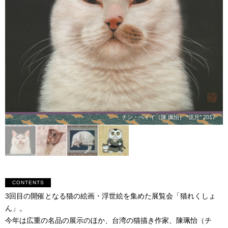
チン・ぺイイ（陳 珮怡） “弦月” 2017
CONTENTS
3回目の開催となる猫の絵画・浮世絵を集めた展覧会「猫れくしょ
ん」。
今年は広重の名品の展示のほか、台湾の猫描き作家、陳珮怡（チ