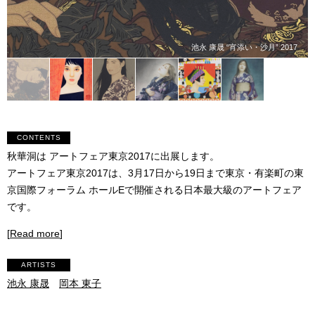
池永 康晟 “宵添い・沙月” 2017
CONTENTS
秋華洞は アートフェア東京2017に出展します。
アートフェア東京2017は、3月17日から19日まで東京・有楽町の東
京国際フォーラム ホールEで開催される日本最大級のアートフェア
です。
[
Read more
]
ARTISTS
池永 康晟
岡本 東子