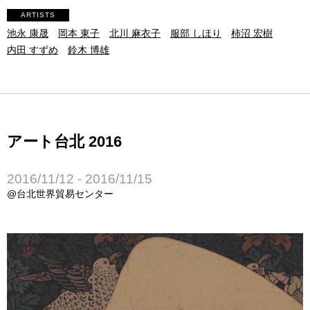
ARTISTS
池永 康晟
岡本 東子
北川 麻衣子
服部 しほり
柿沼 宏樹
内田 すずめ
鈴木 博雄
アート台北 2016
2016/11/12 - 2016/11/15
@台北世界貿易センター