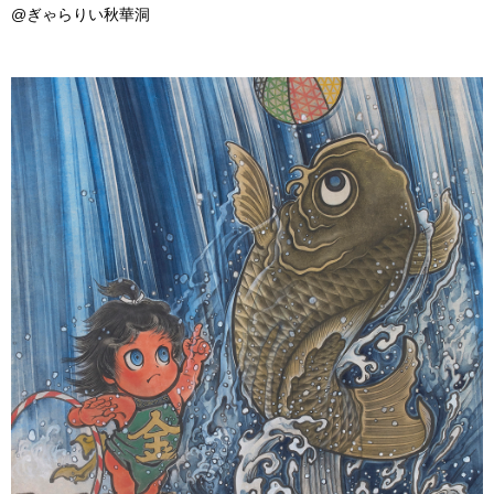
@ぎゃらりい秋華洞