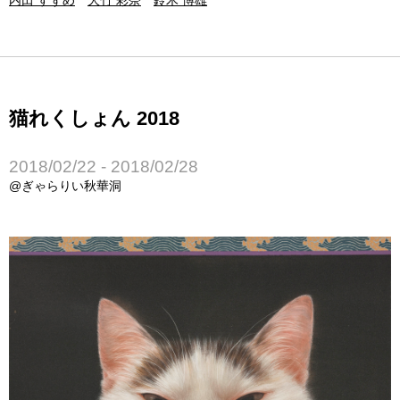
内田 すずめ
大竹 彩奈
鈴木 博雄
猫れくしょん 2018
2018/02/22 - 2018/02/28
@ぎゃらりい秋華洞