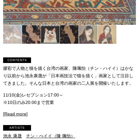
チン・ぺイイ（陳 珮怡） “警戒” 2017
CONTENTS
膠彩で人物と猫を描く台湾の画家、陳珮怡（チン・ハイイ）はかな
り以前から池永康晟が「日本画技法で猫を描く」画家として注目し
てきました。そんな日本と台湾の画家の二人展を開催いたします。
11/10(金)レセプション17:00～
※10日のみ20:00まで営業
[
Read more
]
ARTISTS
池永 康晟
チン・ぺイイ（陳 珮怡）