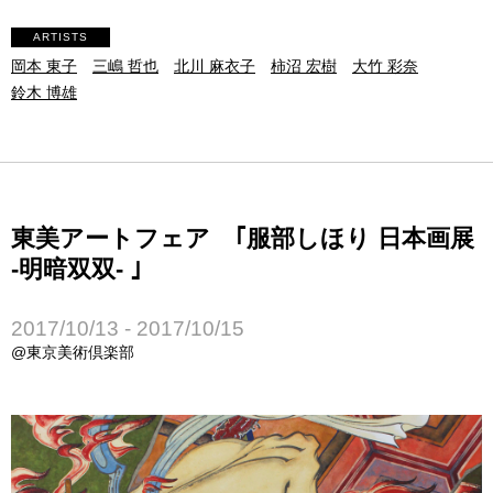
ARTISTS
岡本 東子
三嶋 哲也
北川 麻衣子
柿沼 宏樹
大竹 彩奈
鈴木 博雄
東美アートフェア ｢服部しほり 日本画展
-明暗双双- ｣
2017/10/13 - 2017/10/15
@東京美術倶楽部