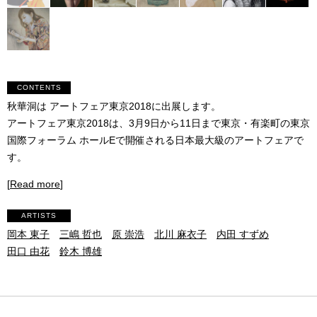
CONTENTS
秋華洞は アートフェア東京2018に出展します。
アートフェア東京2018は、3月9日から11日まで東京・有楽町の東京
国際フォーラム ホールEで開催される日本最大級のアートフェアで
す。
[
Read more
]
ARTISTS
岡本 東子
三嶋 哲也
原 崇浩
北川 麻衣子
内田 すずめ
田口 由花
鈴木 博雄